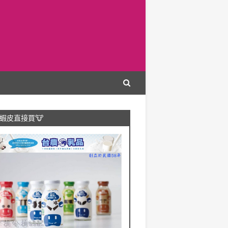
蝦皮直接買🐮