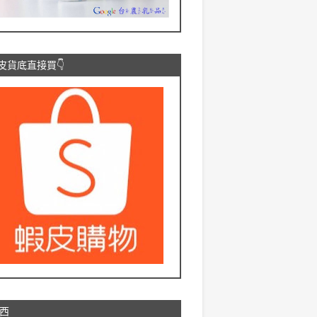
蝦皮貨底直接買👇
西