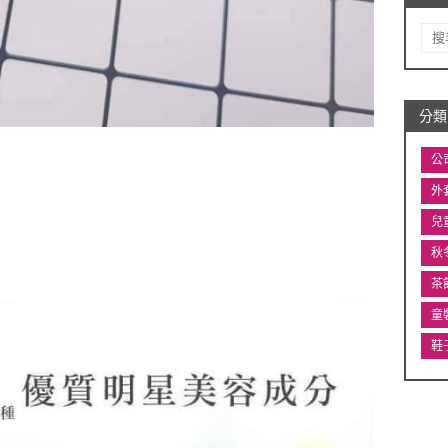
分類
公
外
兒
秋
茶
童
鞋