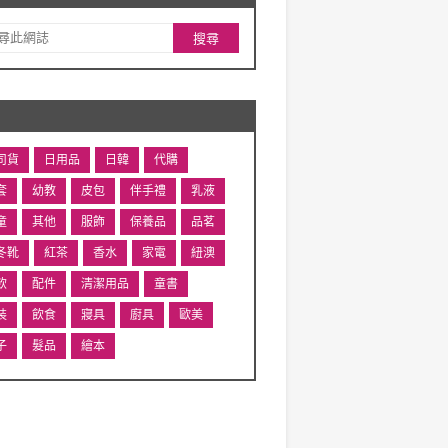
司貨
日用品
日韓
代購
套
幼教
皮包
伴手禮
乳液
童
其他
服飾
保養品
品茗
冬靴
紅茶
香水
家電
紐澳
飲
配件
清潔用品
童書
裝
飲食
寢具
廚具
歐美
子
髮品
繪本