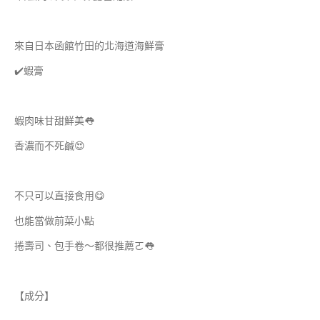
來自日本函館竹田的北海道海鮮膏
✔️蝦膏
蝦肉味甘甜鮮美👅
香濃而不死鹹😍
不只可以直接食用😋
也能當做前菜小點
捲壽司、包手卷～都很推薦ㄛ👅
【成分】