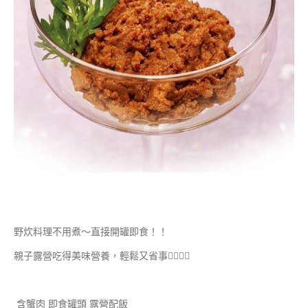
野炊料理不用煮～直接開罐即食！！
親子露營吃得美味營養，輕鬆又省事👍🏻👍🏻
含蟹肉 即食罐頭 露營配飯