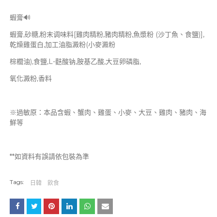
蝦膏🔊
蝦膏,砂糖,粉末调味料[雞肉精粉,豬肉精粉,魚漿粉 (沙丁魚、食鹽)],
乾燥雞蛋白,加工油脂澱粉(小麥澱粉
棕櫚油),食鹽,L-麩酸钠,胺基乙酸,大豆卵磷脂,
氧化澱粉,香料
※過敏原：本品含蝦、蟹肉、雞蛋、小麥、大豆、雞肉、豬肉、海
鮮等
**如資料有誤請依包裝為準
Tags:
日韓
飲食