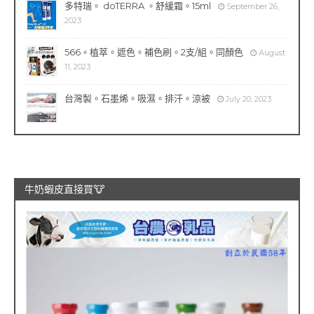
多特瑞。 doTERRA 。舒緩霜。15ml
September 26,
2023
566。植萃。遮色。補色刷。2支/組。同顏色
August
11, 2023
台灣製。石墨烯。吸濕。排汗。涼被
July 20, 2023
牛奶蝦皮直接買🐮