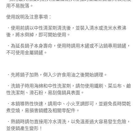
用不易脫落。
使用說明及注意事項：
．使用前請以中性清潔劑清洗後，並裝入清水或洗米水煮沸
後，將水倒掉，即可開始使用。
．為延長鍋子本身壽命，使用時請用木鏟或不沾鍋專用鍋鏟，
不可使用金屬鍋鏟。
．先將鍋子加熱，倒入少許食用油之後開始調理。
．洗鍋子時用海綿和中性洗潔劑，請勿使用鐵刷、菜瓜布、鹼
性洗潔劑、滑石粉，易刮傷鍋具表面。
．本鍋導熱性快速，請用中、小火烹調即可，並避免長時間乾
煮空燒，易損害鍋體及相關零配件。
．熱鍋時請勿直接用冷水清洗，以免溫差過大容易發生危險，
並使鍋產生變形！