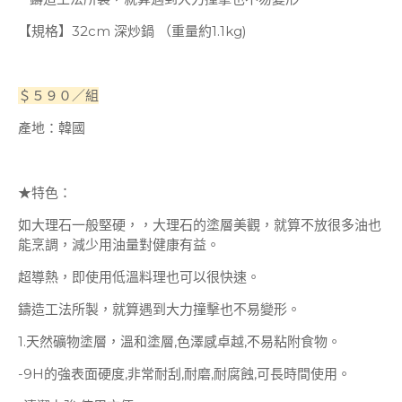
【規格】32cm 深炒鍋 （重量約1.1kg)
＄５９０／組
產地：韓國
★特色：
如大理石一般堅硬，，大理石的塗層美觀，就算不放很多油也
能烹調，減少用油量對健康有益。
超導熱，即使用低溫料理也可以很快速。
鑄造工法所製，就算遇到大力撞擊也不易變形。
1.天然礦物塗層，溫和塗層,色澤感卓越,不易粘附食物。
-9H的強表面硬度,非常耐刮,耐磨,耐腐蝕,可長時間使用。