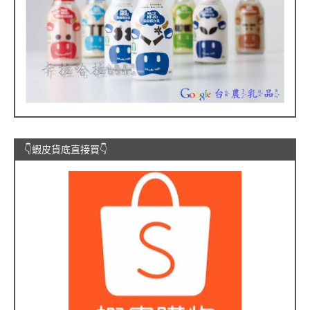
👇蝦皮貨底直接買👇