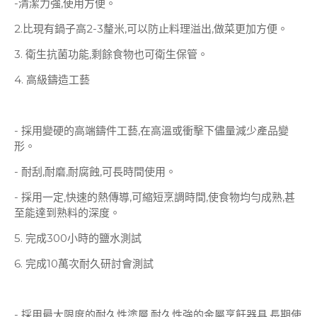
-清潔力強,使用方便。
2.比現有鍋子高2-3釐米,可以防止料理溢出,做菜更加方便。
3. 衛生抗菌功能,剩餘食物也可衛生保管。
4. 高級鑄造工藝
- 採用變硬的高端鑄件工藝,在高溫或衝擊下儘量減少產品變
形。
- 耐刮,耐磨,耐腐蝕,可長時間使用。
- 採用一定,快速的熱傳導,可縮短烹調時間,使食物均勻成熟,甚
至能達到熟料的深度。
5. 完成300小時的鹽水測試
6. 完成10萬次耐久研討會測試
- 採用最大限度的耐久性塗層,耐久性強的金屬烹飪器具,長期使