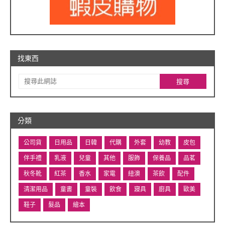
找東西
分類
公司貨
日用品
日韓
代購
外套
幼教
皮包
伴手禮
乳液
兒童
其他
服飾
保養品
品茗
秋冬靴
紅茶
香水
家電
紐澳
茶飲
配件
清潔用品
童書
童裝
飲食
寢具
廚具
歐美
鞋子
髮品
繪本