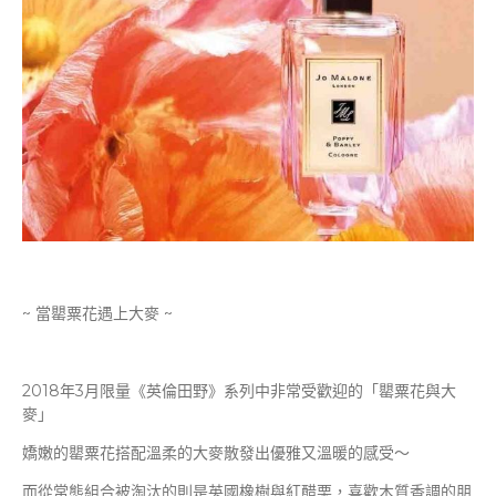
~ 當罌粟花遇上大麥 ~
2018年3月限量《英倫田野》系列中非常受歡迎的「罌粟花與大
麥」
嬌嫩的罌粟花搭配溫柔的大麥散發出優雅又溫暖的感受～
而從常態組合被淘汰的則是英國橡樹與紅醋栗，喜歡木質香調的朋