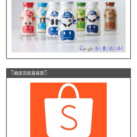
👇蝦皮貨底直接買👇