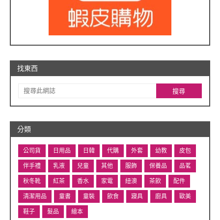
找東西
分類
公司貨
日用品
日韓
代購
外套
幼教
皮包
伴手禮
乳液
兒童
其他
服飾
保養品
品茗
秋冬靴
紅茶
香水
家電
紐澳
茶飲
配件
清潔用品
童書
童裝
飲食
寢具
廚具
歐美
鞋子
髮品
繪本