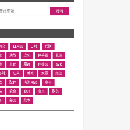
司貨
日用品
日韓
代購
套
幼教
皮包
伴手禮
乳液
童
其他
服飾
保養品
品茗
冬靴
紅茶
香水
家電
紐澳
飲
配件
清潔用品
童書
裝
飲食
寢具
廚具
歐美
子
髮品
繪本