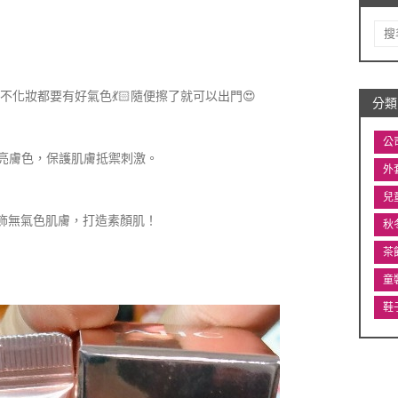
化妝都要有好氣色💃🏻隨便擦了就可以出門😍
分類
公
透亮膚色，保護肌膚抵禦刺激。
外
兒
修飾無氣色肌膚，打造素顏肌！
秋
茶
童
鞋