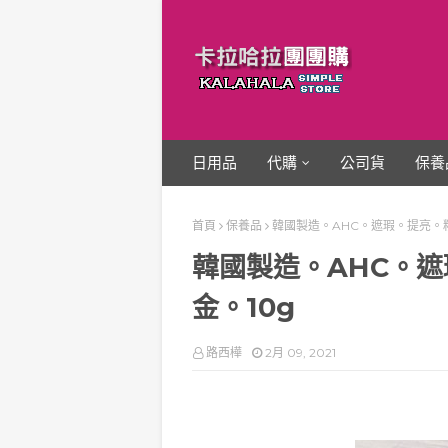
日用品
代購
公司貨
保養
首頁
保養品
韓國製造。AHC。遮瑕。提亮。
韓國製造。AHC。
金。10g
路西樺
2月 09, 2021