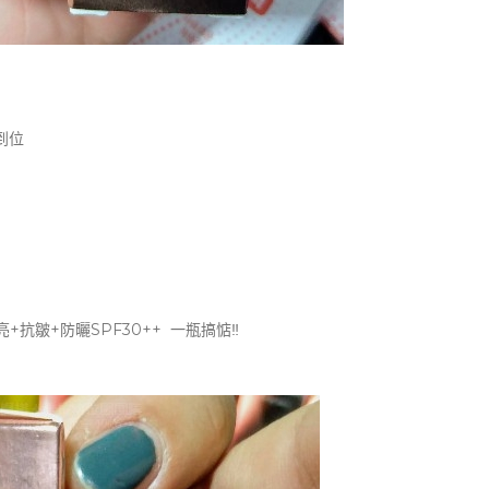
到位
提亮+抗皺+防曬SPF30++ 一瓶搞惦‼️