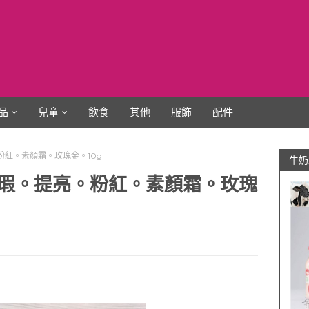
品
兒童
飲食
其他
服飾
配件
粉紅。素顏霜。玫瑰金。10g
牛奶
遮瑕。提亮。粉紅。素顏霜。玫瑰