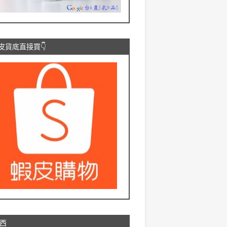
蝦皮貨底直接買👇
西