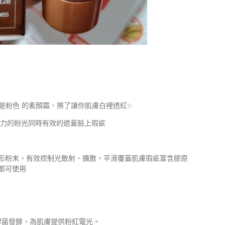
質地是粉色 的素顏霜、擦了讓你肌膚白裡透紅✨
魅力的粉光同時有效的遮蓋臉上瑕疵
形粉末，有效控制光散射、擴散，平滑覆蓋肌膚瑕疵富含膠原
都可使用
葦與芽孢桿菌發酵，為肌膚提供粉紅電光。