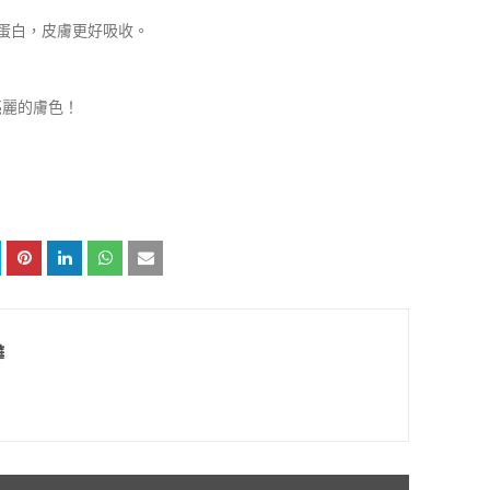
蛋白，皮膚更好吸收。
亮麗的膚色！
樺