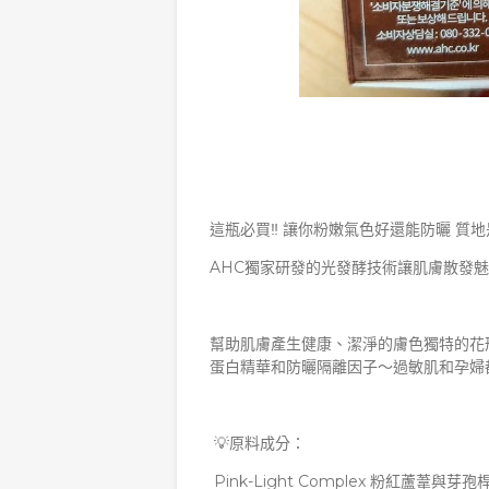
這瓶必買‼️ 讓你粉嫩氣色好還能防曬 
AHC獨家研發的光發酵技術讓肌膚散發
幫助肌膚產生健康、潔淨的膚色獨特的花
蛋白精華和防曬隔離因子～過敏肌和孕婦
💡原料成分：
Pink-Light Complex 粉紅蘆