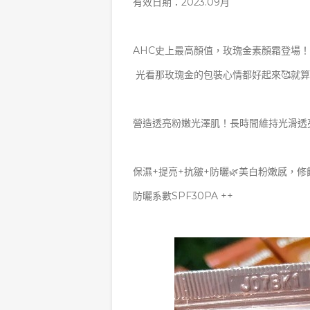
有效日期：2023.09月
AHC史上最高顏值，玫瑰金素顏霜登場！
光看那玫瑰金的包裝心情都好起來🥰就算不
營造透亮粉嫩光澤肌！長時間維持光滑
保濕+提亮+抗皺+防曬🌿美白粉嫩感，
防曬系數SPF30PA ++