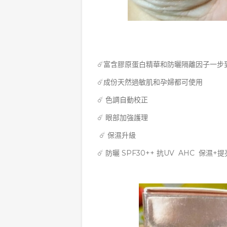
☄️富含膠原蛋白精華和防曬隔離因子一步
☄️成份天然過敏肌和孕婦都可使用
☄️ 色調自動校正
☄️ 眼部加強護理
☄️ 保濕升級
☄️ 防曬 SPF30++ 抗UV AHC 保濕+