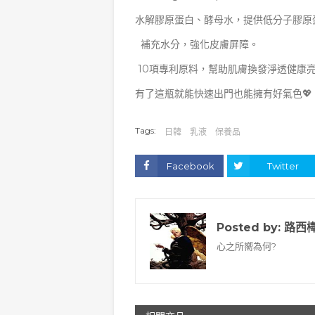
水解膠原蛋白、酵母水，提供低分子膠原
補充水分，強化皮膚屏障。
10項專利原料，幫助肌膚換發淨透健康
有了這瓶就能快速出門也能擁有好氣色💖
Tags:
日韓
乳液
保養品
Facebook
Twitter
Posted by:
路西
心之所嚮為何?