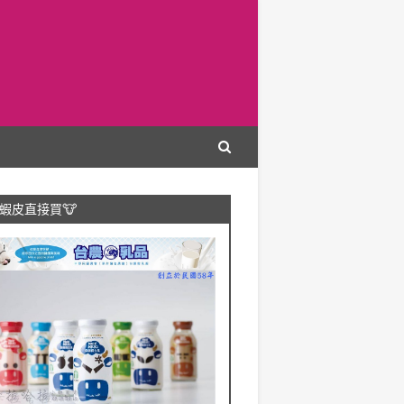
蝦皮直接買🐮