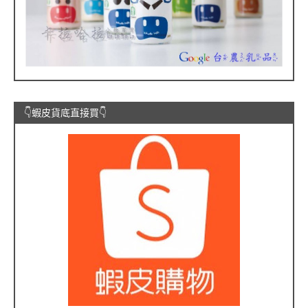
👇蝦皮貨底直接買👇