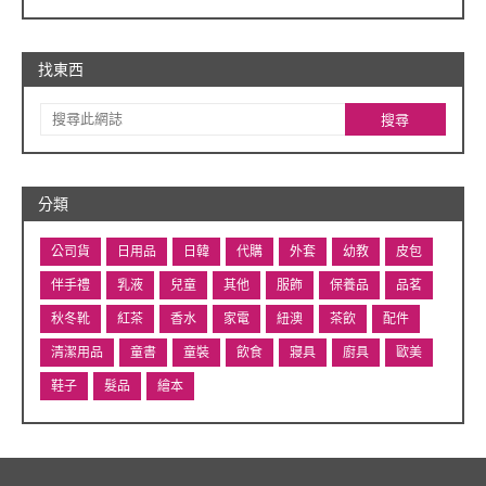
找東西
分類
公司貨
日用品
日韓
代購
外套
幼教
皮包
伴手禮
乳液
兒童
其他
服飾
保養品
品茗
秋冬靴
紅茶
香水
家電
紐澳
茶飲
配件
清潔用品
童書
童裝
飲食
寢具
廚具
歐美
鞋子
髮品
繪本