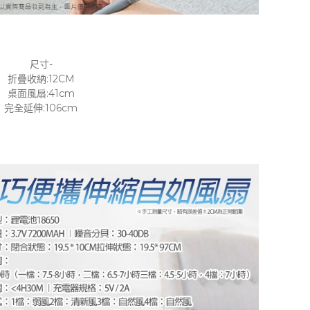
尺寸-
折疊收納:12CM
桌面風扇:41cm
完全延伸:106cm