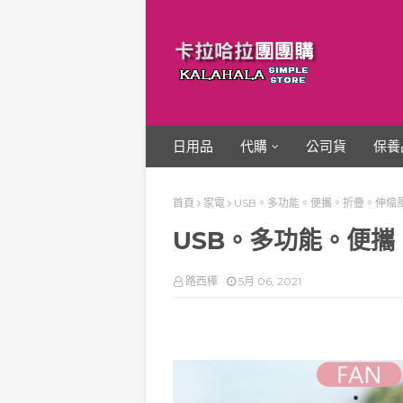
日用品
代購
公司貨
保養
首頁
家電
USB。多功能。便攜。折疊。伸縮
USB。多功能。便
路西樺
5月 06, 2021