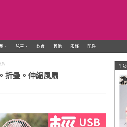
品
兒童
飲食
其他
服飾
配件
風扇
牛奶
攜。折疊。伸縮風扇