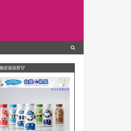
蝦皮直接買🐮