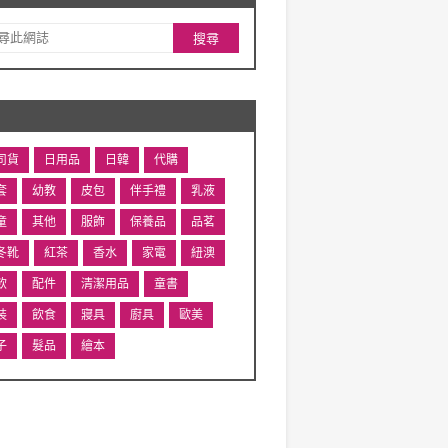
司貨
日用品
日韓
代購
套
幼教
皮包
伴手禮
乳液
童
其他
服飾
保養品
品茗
冬靴
紅茶
香水
家電
紐澳
飲
配件
清潔用品
童書
裝
飲食
寢具
廚具
歐美
子
髮品
繪本