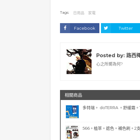
Tags:
日用品
家電
Facebook
Twitter
Posted by:
路西
心之所嚮為何?
相關商品
多特瑞。 doTERRA 。舒緩霜。1
566。植萃。遮色。補色刷。2