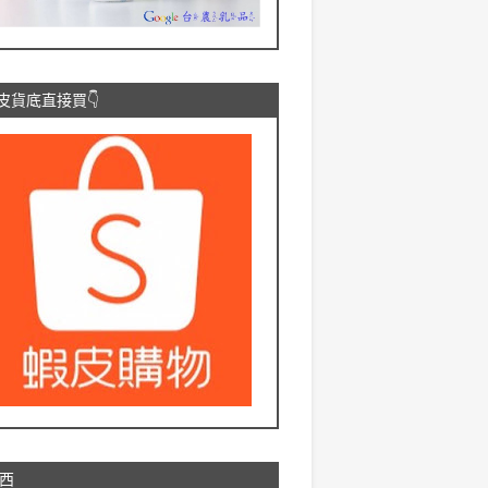
蝦皮貨底直接買👇
西