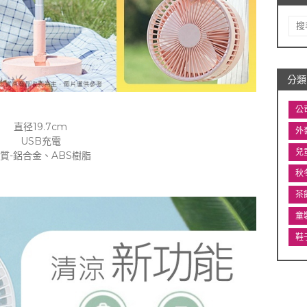
分類
公
直径19.7cm
外
USB充電
兒
質-鋁合金、ABS樹脂
秋
茶
童
鞋