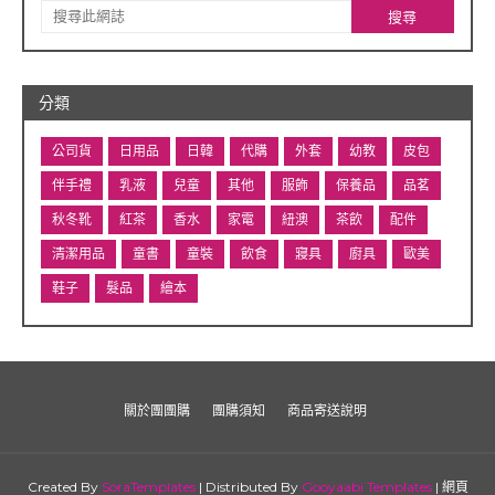
分類
公司貨
日用品
日韓
代購
外套
幼教
皮包
伴手禮
乳液
兒童
其他
服飾
保養品
品茗
秋冬靴
紅茶
香水
家電
紐澳
茶飲
配件
清潔用品
童書
童裝
飲食
寢具
廚具
歐美
鞋子
髮品
繪本
關於團團購
團購須知
商品寄送說明
Created By
SoraTemplates
| Distributed By
Gooyaabi Templates
| 網頁