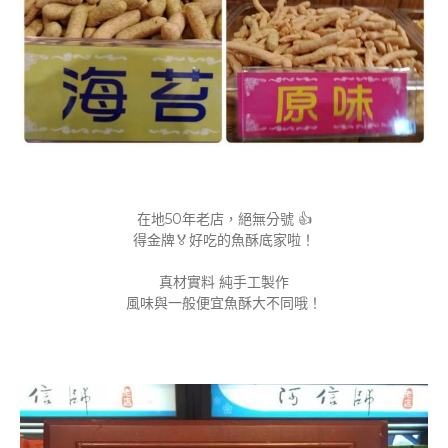
在地50年老店，絕無分號 👍
得金牌🏅️好吃的魚酥底家啦！
真材實料 純手工製作
風味與一般便宜魚酥大不同哦！