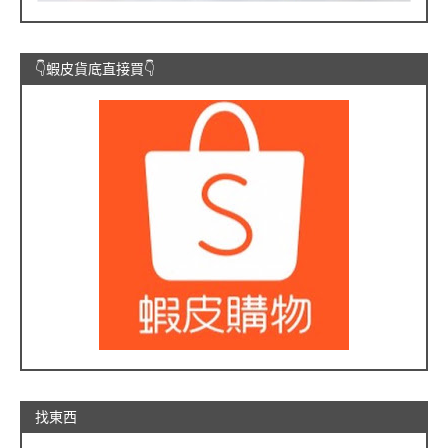
👇蝦皮貨底直接買👇
找東西