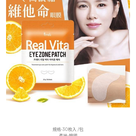
規格-30枚入 /包
產地-韓國