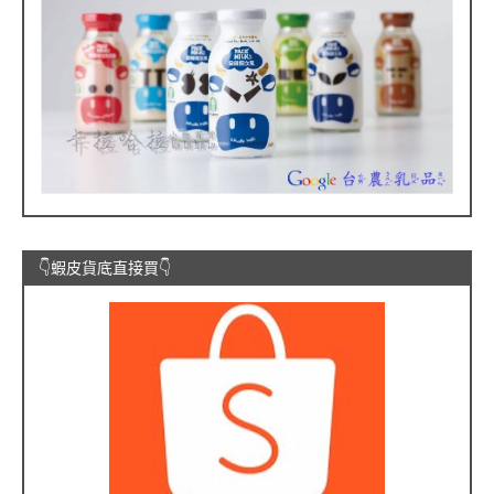
👇蝦皮貨底直接買👇