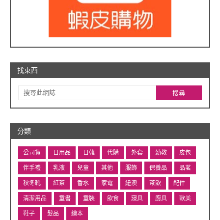
找東西
分類
公司貨
日用品
日韓
代購
外套
幼教
皮包
伴手禮
乳液
兒童
其他
服飾
保養品
品茗
秋冬靴
紅茶
香水
家電
紐澳
茶飲
配件
清潔用品
童書
童裝
飲食
寢具
廚具
歐美
鞋子
髮品
繪本