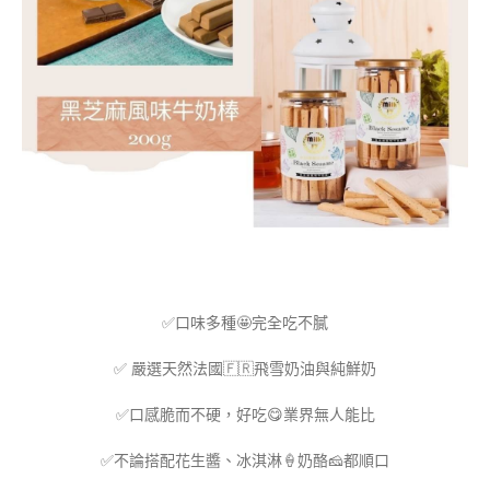
✅口味多種🤩完全吃不膩
✅ 嚴選天然法國🇫🇷飛雪奶油與純鮮奶
✅口感脆而不硬，好吃😋業界無人能比
✅不論搭配花生醬、冰淇淋🍦奶酪🧀️都順口