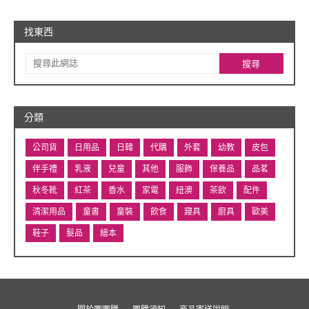
找東西
分類
公司貨
日用品
日韓
代購
外套
幼教
皮包
伴手禮
乳液
兒童
其他
服飾
保養品
品茗
秋冬靴
紅茶
香水
家電
紐澳
茶飲
配件
清潔用品
童書
童裝
飲食
寢具
廚具
歐美
鞋子
髮品
繪本