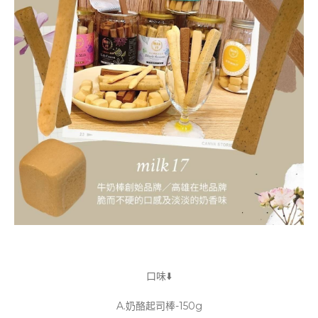
口味⬇️
A.奶酪起司棒-150g