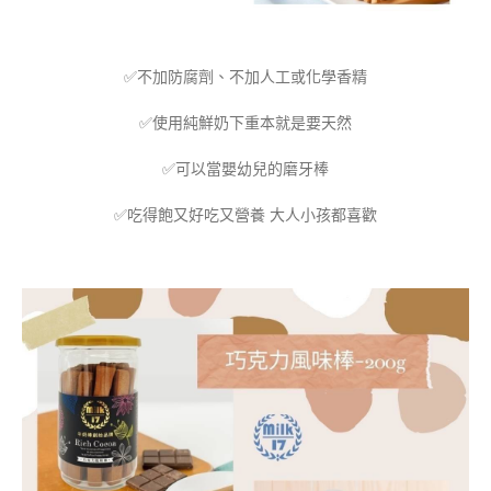
✅不加防腐劑、不加人工或化學香精
✅使用純鮮奶下重本就是要天然
✅可以當嬰幼兒的磨牙棒
✅吃得飽又好吃又營養 大人小孩都喜歡