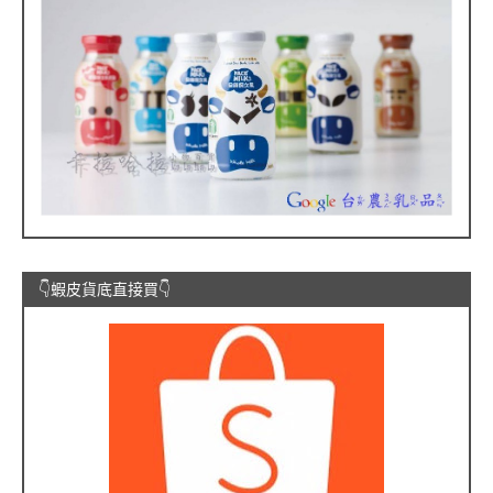
👇蝦皮貨底直接買👇