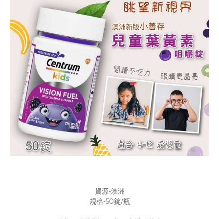
貨源-澳洲
規格-50錠/瓶