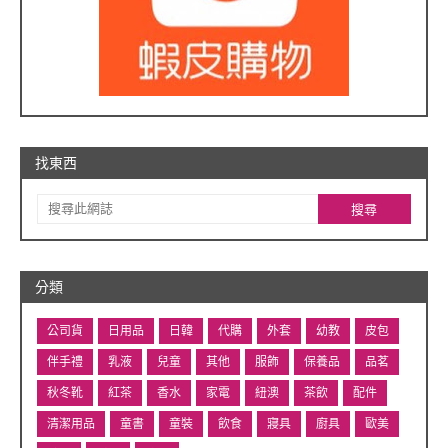
找東西
分類
公司貨
日用品
日韓
代購
外套
幼教
皮包
伴手禮
乳液
兒童
其他
服飾
保養品
品茗
秋冬靴
紅茶
香水
家電
紐澳
茶飲
配件
清潔用品
童書
童裝
飲食
寢具
廚具
歐美