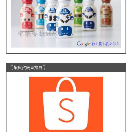
👇蝦皮貨底直接買👇