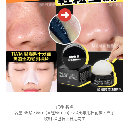
貨源-韓國
容量-35貼，55ml(直徑65mm)，20支專用棉花棒，夾子
效期-以包裝上日期為主