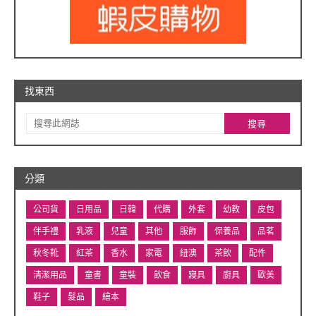
找東西
分類
公司貨
日用品
日韓
代購
外套
幼教
皮包
伴手禮
乳液
兒童
其他
服飾
保養品
品茗
秋冬靴
紅茶
香水
家電
紐澳
茶飲
配件
清潔用品
童書
童裝
飲食
寢具
廚具
歐美
鞋子
髮品
繪本