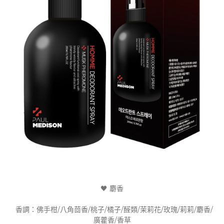
🖤 麝香
香調：佛手柑/八角茴香/桃子/橘子/醛類/茉莉花/玫瑰/莉莉/麝香/
廣藿香/香草