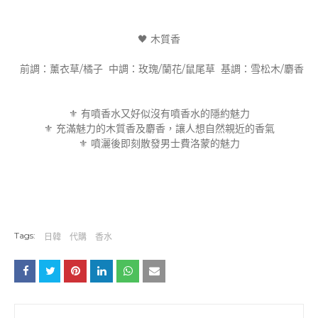
🖤 木質香
前調：薰衣草/橘子 中調：玫瑰/蘭花/鼠尾草 基調：雪松木/麝香
⚜️ 有噴香水又好似沒有噴香水的隱約魅力
⚜️ 充滿魅力的木質香及麝香，讓人想自然親近的香氣
⚜️ 噴灑後即刻散發男士費洛蒙的魅力
Tags:
日韓
代購
香水